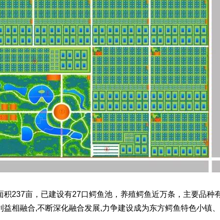
237亩，已建设有27口鳄鱼池，养殖鳄鱼近万条，主要品种
益相融合,不断深化融合发展,力争建设成为东方鳄鱼特色小镇