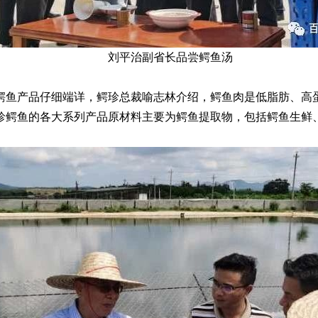
刘平治副省长品尝鳄鱼汤
鱼产品仔细端详，鳄珍总裁喻志林介绍，鳄鱼肉是低脂肪、高蛋
珍鳄鱼的各大系列产品原材料主要为鳄鱼提取物，包括鳄鱼生鲜