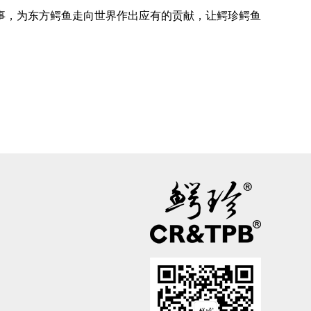
，为东方鳄鱼走向世界作出应有的贡献，让鳄珍鳄鱼