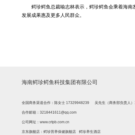
鳄珍鳄鱼总裁喻志林表示，鳄珍鳄鱼会乘着海南发
发展成果惠及更多人民群众。
海南鳄珍鳄鱼科技集团有限公司
全国商务渠道合作：陈女士 17329948239 吴先生（商务部负责人）1912
合作邮箱：3218441611@qq.com
公司网址：www.crtpb.com.cn
京东旗舰店：
鳄珍营养保健旗舰店
鳄珍养生酒店