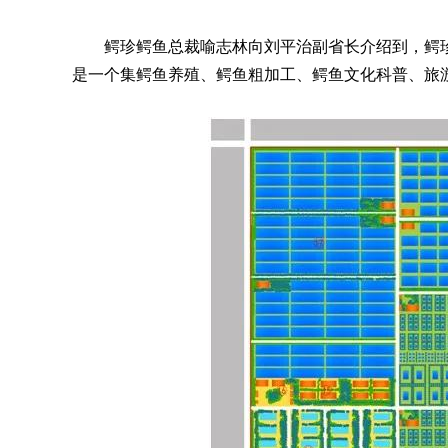
鳄珍鳄鱼总裁喻志林向刘平治副省长介绍到，鳄珍品
是一个集鳄鱼养殖、鳄鱼粗加工、鳄鱼文化科普、旅